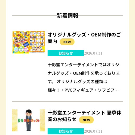
新着情報
オリジナルグッズ・OEM制作のご
案内
NEW
お知らせ
2026.07.31
十影堂エンターテイメントではオリジ
ナルグッズ・OEM制作を承っておりま
す。 オリジナルグッズの種類は
様々！・PVCフィギュア・ソフビフィ
ギュア・スクイーズ・ぬいぐるみ・缶
バッチ・金属製徽章・ポリストーン・
十影堂エンターテイメント 夏季休
マウスパッド・マ…
業のお知らせ
NEW
お知らせ
2026.07.31