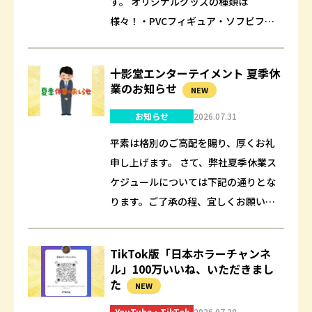
す。 オリジナルグッズの種類は
様々！・PVCフィギュア・ソフビフィ
ギュア・スクイーズ・ぬいぐるみ・缶
バッチ・金属製徽章・ポリストーン・
十影堂エンターテイメント 夏季休
マウスパッド・マ…
業のお知らせ
NEW
お知らせ
2026.07.31
平素は格別のご高配を賜り、厚くお礼
申し上げます。 さて、弊社夏季休業ス
ケジュールについては下記の通りとな
ります。ご了承の程、宜しくお願いい
たします。 【夏季休業期間】2026年8
月10日(月) ～ 2025年8月17日(…
TikTok版「日本ホラーチャンネ
ル」100万いいね、いただきまし
た
NEW
YouTube・TikTok
2026.07.28