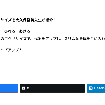
ササイズ
を
大久保裕美
先生が紹介！
る！ひねる！あげる！
群のエクササイズで、代謝をアップし、スリムな身体を手に入
ェイプアップ！
X
Haten