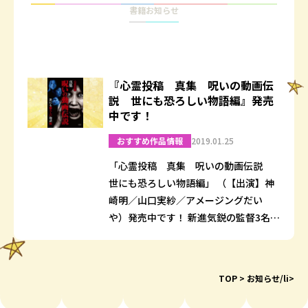
書籍
お知らせ
『心霊投稿 真集 呪いの動画伝
説 世にも恐ろしい物語編』発売
中です！
おすすめ作品情報
2019.01.25
「心霊投稿 真集 呪いの動画伝説
世にも恐ろしい物語編」 （【出演】神
崎明／山口実紗／アメージングだい
や）発売中です！ 新進気鋭の監督3名の
手によって恐怖実話体験談にアレンジ
を加えドラマ化された ショートホラー
ドラマを3…
TOP
お知らせ/li>