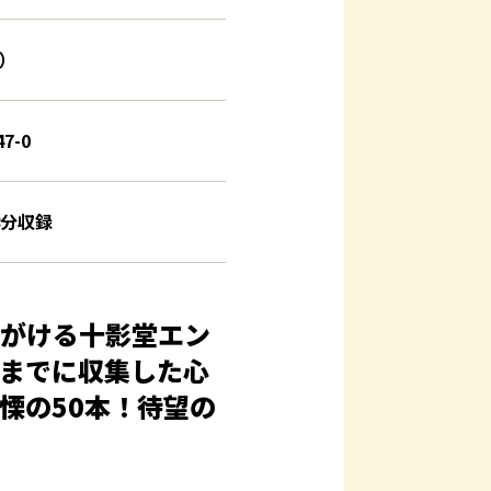
別）
47-0
8分収録
手がける十影堂エン
までに収集した心
慄の50本！待望の