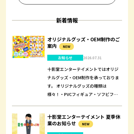
新着情報
オリジナルグッズ・OEM制作のご
案内
NEW
お知らせ
2026.07.31
十影堂エンターテイメントではオリジ
ナルグッズ・OEM制作を承っておりま
す。 オリジナルグッズの種類は
様々！・PVCフィギュア・ソフビフィ
ギュア・スクイーズ・ぬいぐるみ・缶
バッチ・金属製徽章・ポリストーン・
十影堂エンターテイメント 夏季休
マウスパッド・マ…
業のお知らせ
NEW