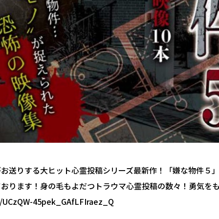
がお送りする大ヒット心霊投稿シリーズ最新作！「嫌な物件５
おります！身の毛もよだつトラウマ心霊投稿の数々！勇気をもって是
l/UCzQW-45pek_GAfLFIraez_Q